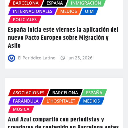
BARCELONA
ESPAÑA
INMIGRACIÓN
INTERNACIONALES
MEDIOS
OIM
POLICIALES
España inicia este viernes la aplicación del
nuevo Pacto Europeo sobre Migración y
Asilo
El Periódico Latino
Jun 25, 2026
ASOCIACIONES
BARCELONA
ESPAÑA
FARÁNDULA
L`HOSPITALET
MEDIOS
MÚSICA
Azul Azul compartió con periodistas y
creadores de contenido en Barcelona antes