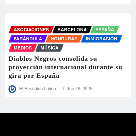
ASOCIACIONES
BARCELONA
ESPAÑA
FARÁNDULA
HONDURAS
INMIGRACIÓN
MEDIOS
MÚSICA
Diablos Negros consolida su
proyección internacional durante su
gira por España
El Periódico Latino
Jun 28, 2026