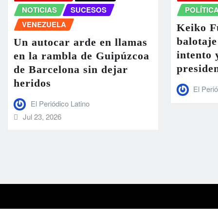
NOTICIAS
SUCESOS
POLÍTIC
VENEZUELA
Keiko F
balotaje
Un autocar arde en llamas
intento 
en la rambla de Guipúzcoa
preside
de Barcelona sin dejar
heridos
El Peri
El Periódico Latino
Jul 23, 2026