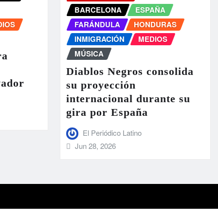
BARCELONA
ESPAÑA
DIOS
FARÁNDULA
HONDURAS
INMIGRACIÓN
MEDIOS
MÚSICA
ra
Diablos Negros consolida
vador
su proyección
internacional durante su
gira por España
El Periódico Latino
Jun 28, 2026