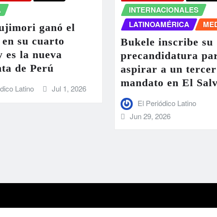
A
INTERNACIONALES
LATINOAMÉRICA
ME
ujimori ganó el
 en su cuarto
Bukele inscribe su
y es la nueva
precandidatura pa
nta de Perú
aspirar a un tercer
mandato en El Sal
ódico Latino
Jul 1, 2026
El Periódico Latino
Jun 29, 2026