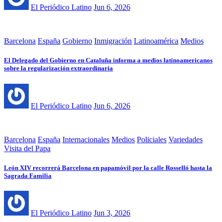
El Periódico Latino
Jun 6, 2026
Barcelona
España
Gobierno
Inmigración
Latinoamérica
Medios
El Delegado del Gobierno en Cataluña informa a medios latinoamericanos
sobre la regularización extraordinaria
El Periódico Latino
Jun 6, 2026
Barcelona
España
Internacionales
Medios
Policiales
Variedades
Visita del Papa
León XIV recorrerá Barcelona en papamóvil por la calle Rosselló hasta la
Sagrada Familia
El Periódico Latino
Jun 3, 2026