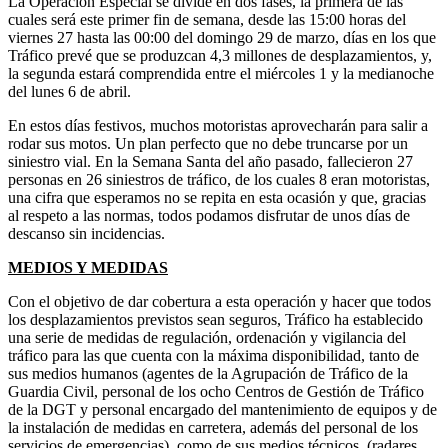
La Operación Especial se divide en dos fases, la primera de las
cuales será este primer fin de semana, desde las 15:00 horas del
viernes 27 hasta las 00:00 del domingo 29 de marzo, días en los que
Tráfico prevé que se produzcan 4,3 millones de desplazamientos, y,
la segunda estará comprendida entre el miércoles 1 y la medianoche
del lunes 6 de abril.
En estos días festivos, muchos motoristas aprovecharán para salir a
rodar sus motos. Un plan perfecto que no debe truncarse por un
siniestro vial. En la Semana Santa del año pasado, fallecieron 27
personas en 26 siniestros de tráfico, de los cuales 8 eran motoristas,
una cifra que esperamos no se repita en esta ocasión y que, gracias
al respeto a las normas, todos podamos disfrutar de unos días de
descanso sin incidencias.
MEDIOS Y MEDIDAS
Con el objetivo de dar cobertura a esta operación y hacer que todos
los desplazamientos
previstos sean seguros, Tráfico ha establecido
una serie de medidas de regulación, ordenación y vigilancia del
tráfico para las que cuenta con la máxima disponibilidad, tanto de
sus medios humanos (agentes de la Agrupación de Tráfico de la
Guardia Civil, personal de los ocho Centros de Gestión de Tráfico
de la DGT y personal encargado del mantenimiento de equipos y de
la instalación de medidas en carretera, además del personal de los
servicios de emergencias), como de sus medios técnicos (radares