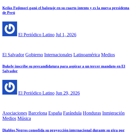
Keiko Fujimori ganó el balotaje en su cuarto intento y es la nueva presidenta
de Perú
El Periódico Latino
Jul 1, 2026
El Salvador
Gobierno
Internacionales
Latinoamérica
Medios
Bukele inscribe su precandidatura para aspirar a un tercer mandato en El
Salvador
El Periódico Latino
Jun 29, 2026
Asociaciones
Barcelona
España
Farándula
Honduras
Inmigración
Medios
Música
Diablos Negros consolida su proyección internacional durante su gira por