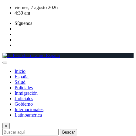
Saltar
viernes, 7 agosto 2026
al
4:39 am
contenido
Síguenos
Inicio
España
Salud
Policiales
Inmigración
Judiciales
Gobierno
Internacionales
Latinoamérica
×
Buscar