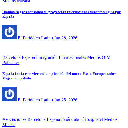
Medios
Música
Diablos Negros consolida su proyección internacional durante su gira por
España
El Periódico Latino
Jun 28, 2026
Barcelona
España
Inmigración
Internacionales
Medios
OIM
Policiales
España inicia este viernes la aplicación del nuevo Pacto Europeo sobre
Migración y Asilo
El Periódico Latino
Jun 25, 2026
Asociaciones
Barcelona
España
Farándula
L`Hospitalet
Medios
Música