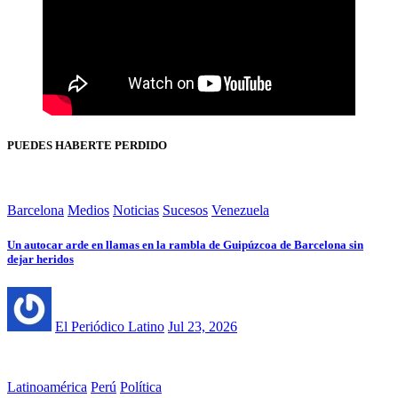
PUEDES HABERTE PERDIDO
Barcelona
Medios
Noticias
Sucesos
Venezuela
Un autocar arde en llamas en la rambla de Guipúzcoa de Barcelona sin
dejar heridos
El Periódico Latino
Jul 23, 2026
Latinoamérica
Perú
Política