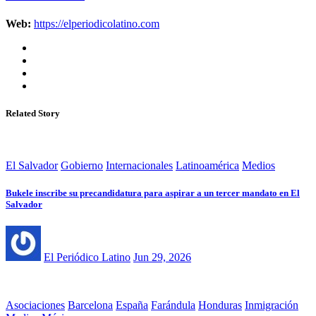
Web:
https://elperiodicolatino.com
Related Story
El Salvador
Gobierno
Internacionales
Latinoamérica
Medios
Bukele inscribe su precandidatura para aspirar a un tercer mandato en El
Salvador
El Periódico Latino
Jun 29, 2026
Asociaciones
Barcelona
España
Farándula
Honduras
Inmigración