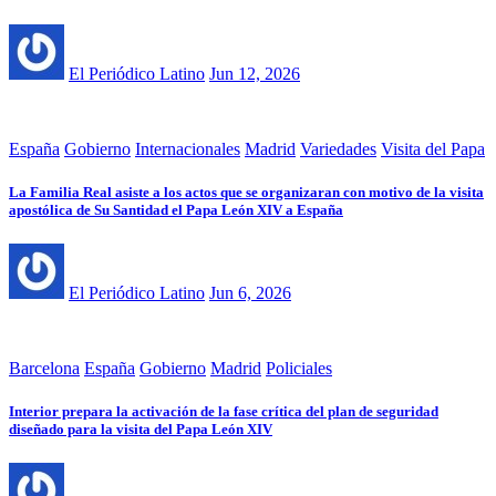
El Periódico Latino
Jun 12, 2026
España
Gobierno
Internacionales
Madrid
Variedades
Visita del Papa
La Familia Real asiste a los actos que se organizaran con motivo de la visita
apostólica de Su Santidad el Papa León XIV a España
El Periódico Latino
Jun 6, 2026
Barcelona
España
Gobierno
Madrid
Policiales
Interior prepara la activación de la fase crítica del plan de seguridad
diseñado para la visita del Papa León XIV