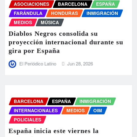
ASOCIACIONES
BARCELONA
ESPAÑA
FARÁNDULA
HONDURAS
INMIGRACIÓN
MEDIOS
MÚSICA
Diablos Negros consolida su
proyección internacional durante su
gira por España
El Periódico Latino
Jun 28, 2026
BARCELONA
ESPAÑA
INMIGRACIÓN
INTERNACIONALES
MEDIOS
OIM
POLICIALES
España inicia este viernes la