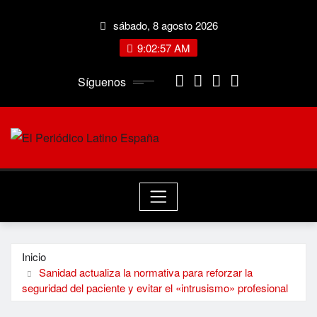
Saltar
sábado, 8 agosto 2026
al
contenido
9:02:58 AM
Síguenos
Inicio
Sanidad actualiza la normativa para reforzar la
seguridad del paciente y evitar el «intrusismo» profesional