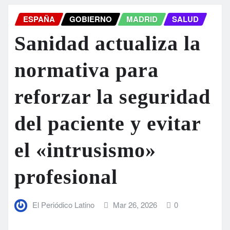
ESPAÑA
GOBIERNO
MADRID
SALUD
Sanidad actualiza la
normativa para
reforzar la seguridad
del paciente y evitar
el «intrusismo»
profesional
El Periódico Latino
Mar 26, 2026
0