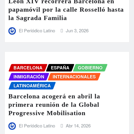
León XIV recorrerá Barcelona en
papamóvil por la calle Rosselló hasta
la Sagrada Familia
El Periódico Latino
Jun 3, 2026
BARCELONA
ESPAÑA
GOBIERNO
INMIGRACIÓN
INTERNACIONALES
LATINOAMÉRICA
Barcelona acogerá en abril la
primera reunión de la Global
Progressive Mobilisation
El Periódico Latino
Abr 14, 2026