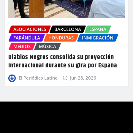
ASOCIACIONES
BARCELONA
ESPAÑA
FARÁNDULA
HONDURAS
INMIGRACIÓN
MEDIOS
MÚSICA
Diablos Negros consolida su proyección
internacional durante su gira por España
El Periódico Latino
Jun 28, 2026