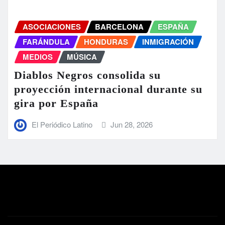
ASOCIACIONES
BARCELONA
ESPAÑA
FARÁNDULA
HONDURAS
INMIGRACIÓN
MEDIOS
MÚSICA
Diablos Negros consolida su
proyección internacional durante su
gira por España
El Periódico Latino
Jun 28, 2026